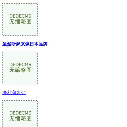
虽然听起来像日本品牌
净利润为3.1