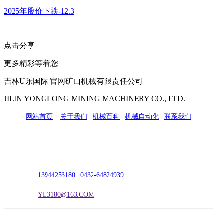
2025年股价下跌-12.3
点击分享
更多精彩等着您！
吉林U乐国际|官网矿山机械有限责任公司
JILIN YONGLONG MINING MACHINERY CO., LTD.
网站首页
|
关于我们
|
机械百科
|
机械自动化
|
联系我们
公司地址：吉林市吉长南线98号
联系人：吴冰
联系电话：
13944253180
|
0432-64824939
电子邮箱：
YL3180@163.COM