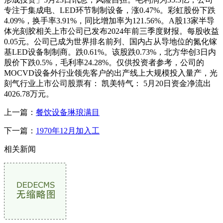
专注于集成电、LED环节制制设备，涨0.47%。彩虹股份下跌
4.09%，换手率3.91%，同比增加率为121.56%。A股13家半导
体光刻胶相关上市公司已发布2024年前三季度财报。每股收益
0.05元。公司已成为世界排名前列、国内占从导地位的氮化镓
基LED设备制制商。跌0.61%。该股跌0.73%，北方华创3日内
股价下跌0.5%，毛利率24.28%。仅供投资者参考，公司的
MOCVD设备外行业领先客户的出产线上大规模投入量产，光
刻气行业上市公司股票有： 凯美特气： 5月20日资金净流出
4026.78万元。
上一篇：
餐饮设备琳琅满目
下一篇：
1970年12月加入工
相关新闻