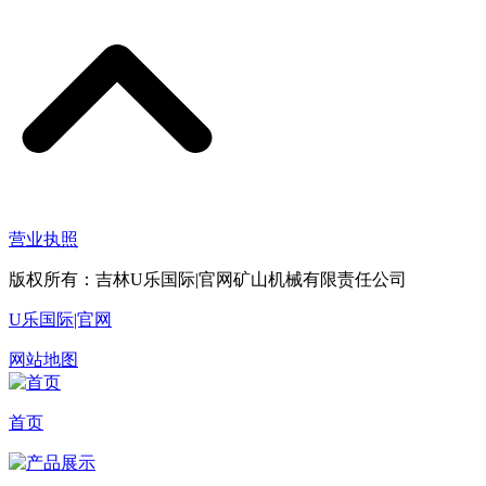
营业执照
版权所有：吉林U乐国际|官网矿山机械有限责任公司
U乐国际|官网
网站地图
首页