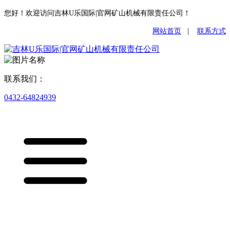
您好！欢迎访问吉林U乐国际|官网矿山机械有限责任公司！
网站首页
|
联系方式
联系我们：
0432-64824939