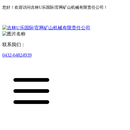
您好！欢迎访问吉林U乐国际|官网矿山机械有限责任公司！
联系我们：
0432-64824939