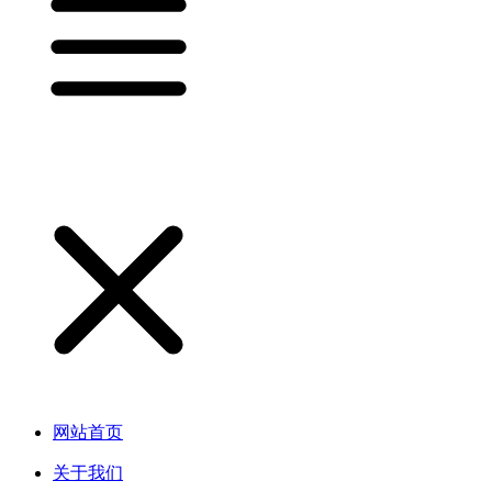
网站首页
关于我们