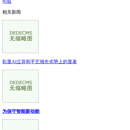
司取
相关新闻
彰显AI立异和手艺领先劣势上的显著
为保守智能新动能