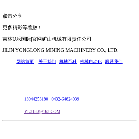
点击分享
更多精彩等着您！
吉林U乐国际|官网矿山机械有限责任公司
JILIN YONGLONG MINING MACHINERY CO., LTD.
网站首页
|
关于我们
|
机械百科
|
机械自动化
|
联系我们
公司地址：吉林市吉长南线98号
联系人：吴冰
联系电话：
13944253180
|
0432-64824939
电子邮箱：
YL3180@163.COM