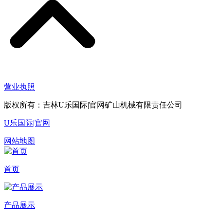
营业执照
版权所有：吉林U乐国际|官网矿山机械有限责任公司
U乐国际|官网
网站地图
首页
产品展示