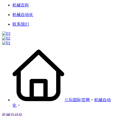
机械百科
机械自动化
联系我们
U乐国际|官网
>
机械自动
化
>
机械自动化