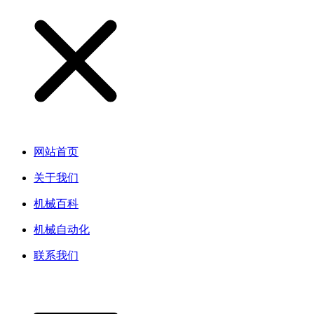
网站首页
关于我们
机械百科
机械自动化
联系我们