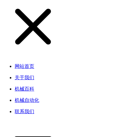
网站首页
关于我们
机械百科
机械自动化
联系我们