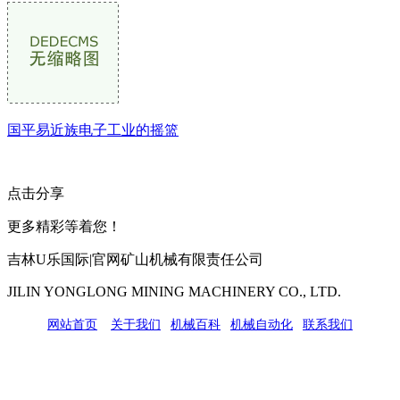
国平易近族电子工业的摇篮
点击分享
更多精彩等着您！
吉林U乐国际|官网矿山机械有限责任公司
JILIN YONGLONG MINING MACHINERY CO., LTD.
网站首页
|
关于我们
|
机械百科
|
机械自动化
|
联系我们
公司地址：吉林市吉长南线98号
联系人：吴冰