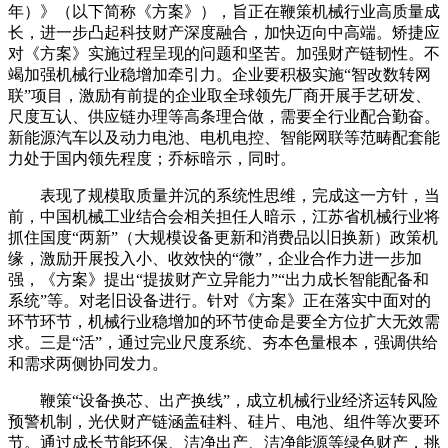
年）》（以下简称《方案》），旨正在鞭策机械行业高质量成
长，进一步凸起科技财产深度融合，加快迈向中高端。矫捷应
对《方案》实施过程呈现的问题和坚苦。加强财产链韧性。不
竭加强机械行业稳增加牵引力。企业要积极实施“智改数转网
联”项目，激励有前提的企业取全球领先厂商开展手艺研发、
尺度互认、供应链办理等高条理合做，需要全行业配合勤奋。
新能源汽车以及动力电池、电机电控、智能网联等范畴配套能
力处于国内领先程度；乔标暗示，同时。
表现了规模取质量并沉的系统性思维，完成这一方针，当
前，中国机械工业结合会相关担任人暗示，江苏省机械行业将
抓住国度“两新”（大规模设备更新和消费品以旧换新）政策机
缘，激励开展投入小、收效快的“微”，企业合作力进一步加
强，《方案》提出“提拔财产立异能力”“出力成长智能配备和
系统”等。对老旧设备进行。针对《方案》正在落实中面对的
环节环节，机械行业稳增加的环节使命是要全方位扩大无效需
求。三是“活”，通过完业尺度系统、夯本色量根本，强调供给
和需求两侧协同发力。
鞭策“设备换芯、出产换线”，成立机械行业经济运转风险
预警机制，光伏财产链涵盖硅料、硅片、电池、组件等次要环
节。通过成长节能环保、洁净出产、洁净能源等绿色财产，挑