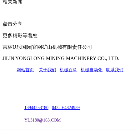
相关新闻
点击分享
更多精彩等着您！
吉林U乐国际|官网矿山机械有限责任公司
JILIN YONGLONG MINING MACHINERY CO., LTD.
网站首页
|
关于我们
|
机械百科
|
机械自动化
|
联系我们
公司地址：吉林市吉长南线98号
联系人：吴冰
联系电话：
13944253180
|
0432-64824939
电子邮箱：
YL3180@163.COM