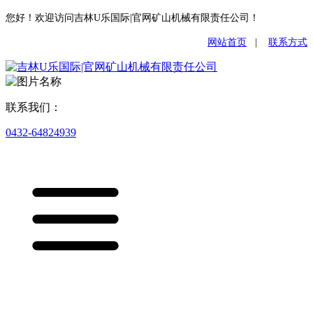
您好！欢迎访问吉林U乐国际|官网矿山机械有限责任公司！
网站首页
|
联系方式
联系我们：
0432-64824939