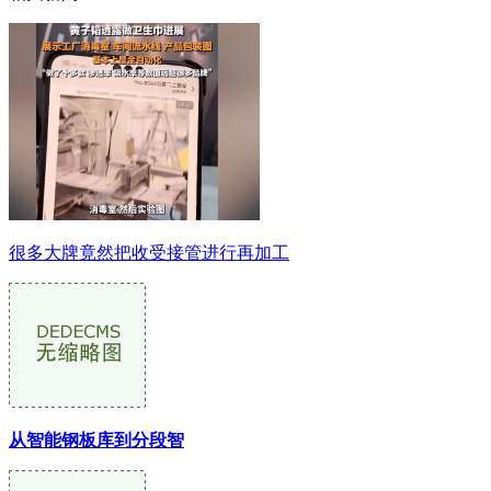
很多大牌竟然把收受接管进行再加工
从智能钢板库到分段智