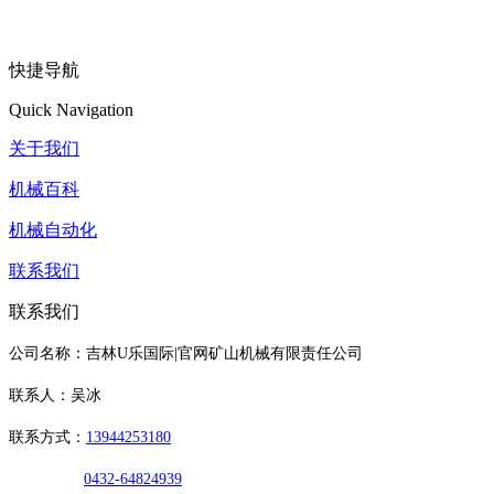
快捷导航
Quick Navigation
关于我们
机械百科
机械自动化
联系我们
联系我们
公司名称：吉林U乐国际|官网矿山机械有限责任公司
联系人：吴冰
联系方式：
13944253180
0432-64824939