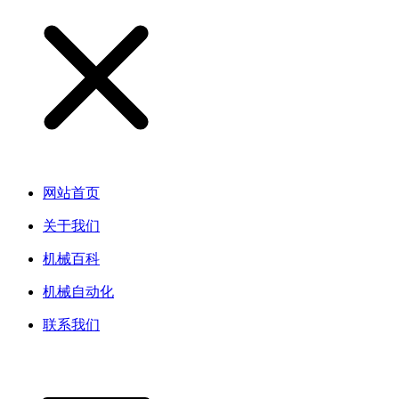
网站首页
关于我们
机械百科
机械自动化
联系我们