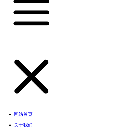
网站首页
关于我们