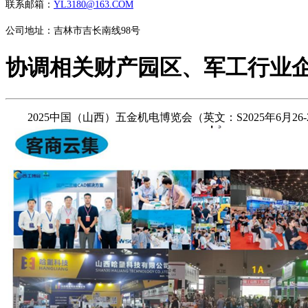
联系邮箱：
YL3180@163.COM
公司地址：吉林市吉长南线98号
协调相关财产园区、军工行业
2025中国（山西）五金机电博览会（英文：S2025年6月2