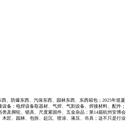
西、防爆东西、汽保东西、园林东西、东西箱包；2025年巡厦
接设备：电焊设备取器材、气焊、气割设备、焊接材料、配件；
卫浴类及脚轮、锁具、尺度紧固件、五金杂品；第14届杭州安博会
、木匠、园林、包拆、起沉、喷涂、液压、吊具；这不只是行业