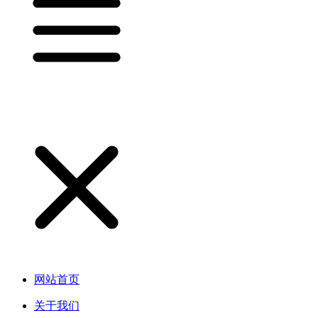
网站首页
关于我们