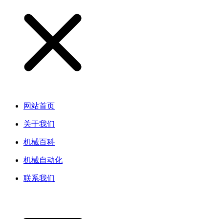
网站首页
关于我们
机械百科
机械自动化
联系我们