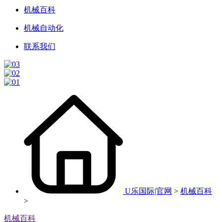
机械百科
机械自动化
联系我们
U乐国际|官网
>
机械百科
>
机械百科