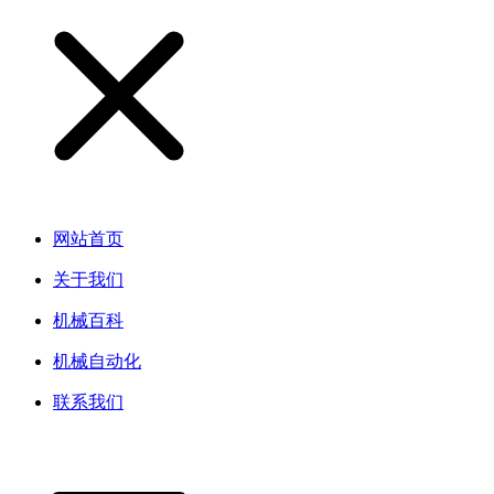
网站首页
关于我们
机械百科
机械自动化
联系我们