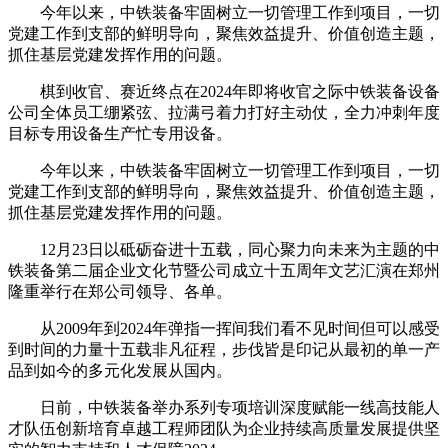
今年以来，中铁装备牢固树立一切管理工作到项目，一切
党建工作到支部的鲜明导向，聚焦效益提升、价值创造主题，
抓住基层党建发挥作用的问题。
棋到收官、赛近终点在2024年即将收官之际中铁装备设备
公司全体员工绷紧弦、拉满弓着力打好主动仗，全力冲刺年度
目标专用设备生产忙专用设备。
今年以来，中铁装备牢固树立一切管理工作到项目，一切
党建工作到支部的鲜明导向，聚焦效益提升、价值创造主题，
抓住基层党建发挥作用的问题。
12月23日以砥砺奋进十五载，同心聚力向未来为主题的中
铁装备第二届企业文化节暨公司成立十五周年文艺汇演在郑州
隆重举行在郑公司领导、各单。
从2009年到2024年弹指一挥间我们看不见时间但可以感受
到时间的力量十五载非凡征程，步伐皆是印记从最初的单一产
品到如今的多元化发展从国内。
日前，中铁装备举办系列专项培训深度赋能一线高技能人
才队伍创新培育卓越工程师团队为企业持续高质量发展提供坚