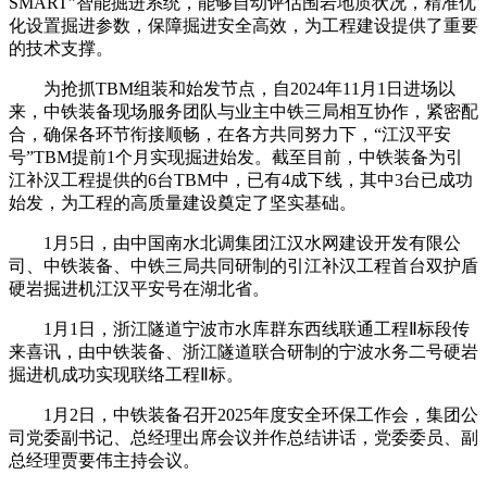
SMART”智能掘进系统，能够自动评估围岩地质状况，精准优
化设置掘进参数，保障掘进安全高效，为工程建设提供了重要
的技术支撑。
为抢抓TBM组装和始发节点，自2024年11月1日进场以
来，中铁装备现场服务团队与业主中铁三局相互协作，紧密配
合，确保各环节衔接顺畅，在各方共同努力下，“江汉平安
号”TBM提前1个月实现掘进始发。截至目前，中铁装备为引
江补汉工程提供的6台TBM中，已有4成下线，其中3台已成功
始发，为工程的高质量建设奠定了坚实基础。
1月5日，由中国南水北调集团江汉水网建设开发有限公
司、中铁装备、中铁三局共同研制的引江补汉工程首台双护盾
硬岩掘进机江汉平安号在湖北省。
1月1日，浙江隧道宁波市水库群东西线联通工程Ⅱ标段传
来喜讯，由中铁装备、浙江隧道联合研制的宁波水务二号硬岩
掘进机成功实现联络工程Ⅱ标。
1月2日，中铁装备召开2025年度安全环保工作会，集团公
司党委副书记、总经理出席会议并作总结讲话，党委委员、副
总经理贾要伟主持会议。