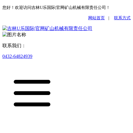
您好！欢迎访问吉林U乐国际|官网矿山机械有限责任公司！
网站首页
|
联系方式
联系我们：
0432-64824939