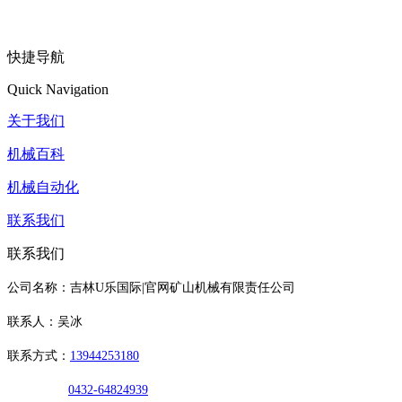
快捷导航
Quick Navigation
关于我们
机械百科
机械自动化
联系我们
联系我们
公司名称：吉林U乐国际|官网矿山机械有限责任公司
联系人：吴冰
联系方式：
13944253180
0432-64824939